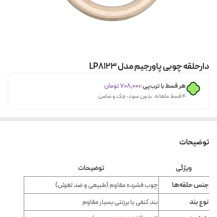
دارحلقه چوبی پاورجیم مدل LP8123
هر قسط با ترب‌پی:
۷۰۸٬۰۰۰
تومان
۴ قسط ماهانه. بدون سود، چک و ضامن.
توضیحات
ویژگی
توضیحات
جنس حلقه‌ها
چوب فشرده مقاوم (طبیعی و ضد لغزش)
نوع بند
بند کنفی یا برزنتی بسیار مقاوم