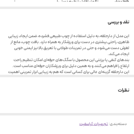
طول بند
۴ متر (قابل تنظیم دستی)
عرض بند
۳۸ میلی‌متر
نقد و بررسی
سیستم قفل بندها
سگک فلزی ضد لغزش
تحمل وزن
حدود ۲۰۰ کیلوگرم
این مدل از دارحلقه، به دلیل استفاده از چوب طبیعی فشرده، ضمن ایجاد زیبایی
ظاهری، راحتی بیشتری در دست برای ورزشکار به همراه دارد. بافت چوب، مانع از
کاربرد
کراسفیت، ژیمناستیک، تی‌آر‌ایکس، تمرینات تعلیقی
لغزش دست می‌شود و حتی در تمرینات طولانی با تعریق بالا نیز ایمنی خوبی
مناسب برای
فضاهای باشگاهی، خانگی، فضای باز، تمرینات حرفه‌ای
ایجاد می‌کند.
بندهای کنفی یا برزنتی این محصول با سگک‌های حرفه‌ای امکان تنظیم راحت
رنگ حلقه‌ها
چوب طبیعی
ارتفاع را فراهم می‌کنند و به همین دلیل برای ورزشکاران حرفه‌ای مناسب است.
این دارحلقه گزینه‌ای عالی برای کسانی است که هم به زیبایی ابزار تمرینی اهمیت
می‌دهند و هم به کیفیت و دوام آن.
نظرات
دسته‌بندی
:
تجهیزات کراسفیت