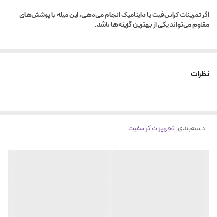
وزن و قطر ایده‌آل:
برای کراس‌فیت و هالتر زدن استاندارد، ضخامت مناسب برای
اگر تمرینات کراس‌فیت یا داینامیک انجام می‌دهی، این میله با پوشش‌های
کنترل بهتر و نصب صحیح صفحه وزنه دارد.
مقاوم می‌تواند یکی از بهترین گزینه‌ها باشد.
مناسب حرکت‌های داینامیک:
مثل Clean, Snatch، در این مدل کنترل و
پایداری قابل اعتمادی وجود دارد.
.
نظرات
دسته‌بندی
:
تجهیزات کراسفیت