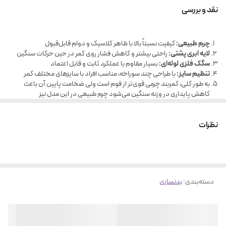
نقد و بررسی
چرم طبیعی:
کیفیت نسبتاً بالا با ظاهر کلاسیک و دوام قابل‌قبول
لایه ابری پشتی:
راحتی بیشتر و کاهش فشار روی کمر در حین حرکات سنگین
سگک فلزی لوله‌ای:
بسیار مقاوم با عملکرد ثابت و قابل اعتماد
تنظیم سایز:
با طراحی چند سوراخه، مناسب افراد با سایزهای مختلف کمر
به طور کلی، کمربند چرمی قوی‌تر از فوم است ولی ضخامت پایین آن باعث
کاهش پایداری در وزنه سنگین می‌شود چرم طبیعی در این مدل نیز
گزارش‌هایی مبنی بر خشک بودن و عدم انعطاف‌پذیری مطلوب داردبر اساس
تجربه کاربران و منابع تخصصی، اگر دنبال کمربند محکم‌تر برای بلند کردن وزنه
نظرات
سنگین هستید، مدل‌های چرمی ضخیم‌تر (مثل ۷–۱۰ mm) مناسب‌ترند
دسته‌بندی
:
بدنسازی