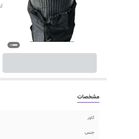
کش
مشخصات
کاور
جنس