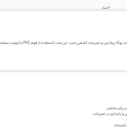
6 میل
چین
مت یوگا PVC با ضخامت 6 میلی‌متر، انتخابی
.