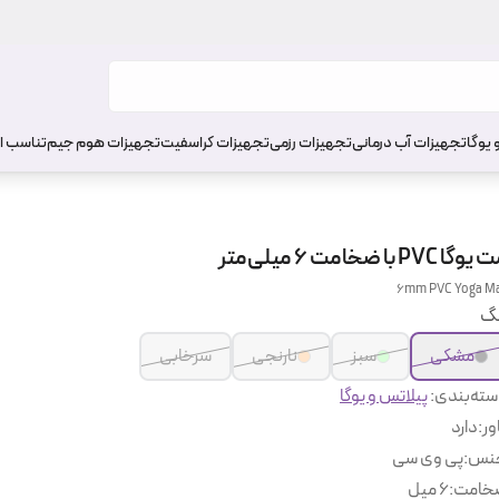
 یوگا
تجهیزات آب درمانی
تجهیزات رزمی
تجهیزات کراسفیت
تجهیزات هوم جیم
تناسب ا
وگا PVC با ضخامت 6 میلی‌متر
6mm PVC Yoga M
نگ
مشکی
سبز
نارنجی
سرخابی
ته‌بندی
:
پیلاتس و یوگا
ور
:
دارد
نس
:
پی وی سی
خامت
:
6 میل