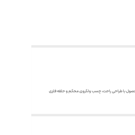
ین محصول با طراحی راحت، چسب ولکروی محکم و حلقه فلزی
 پا، و تمرینات اصلاحی را با حداکثر اثربخشی انجام دهید.