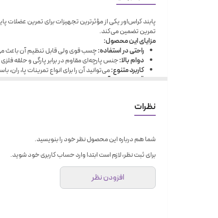
جنس
برزنت یا نئوپرن مقاوم
پابند کراس‌اور یکی از مؤثرترین تجهیزات برای تمرین عضلات پایی
نحوه اتصال
چسب ولکرو + حلقه فلزی
تمرین تضمین می‌کند.
مزایای این محصول:
قابلیت تنظیم سایز
دارد (مناسب انواع مچ پا)
راحتی در استفاده:
چسب قوی ولی قابل تنظیم آن باعث می‌
کاربرد اصلی
تمرین عضلات ران، باسن، پا
دوام بالا:
جنس پارچه‌ای مقاوم در برابر پارگی و حلقه فل
کاربرد متنوع:
می‌توانید آن را برای انواع تمرینات پا، ران، 
قابل استفاده با
دستگاه سیم‌کش، کش تمرینی
قابلیت حمل آسان:
سبک و کم‌جا، به‌راحتی در ساک ورزشی 
نکته:
ممکن است در ابتدا کمی سفت به نظر برسد، اما پس از چند ب
رنگ‌بندی
مشکی
در مجموع، اگر به‌دنبال یک ابزار ساده اما حرفه‌ای برای تقویت 
نظرات
مناسب برای
تمرین خانگی و باشگاهی
شما هم درباره این محصول نظر خود را بنویسید.
برای ثبت نظر، لازم است ابتدا وارد حساب کاربری خود شوید.
افزودن نظر