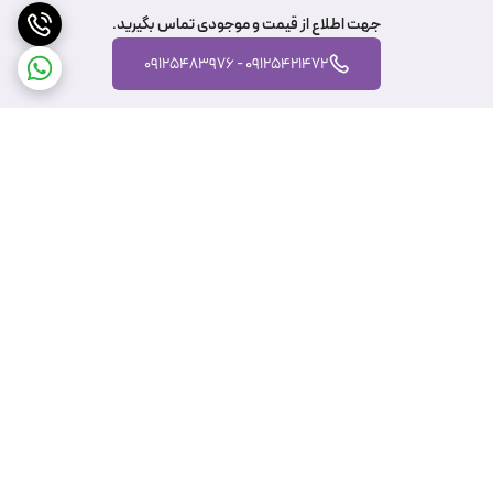
جهت اطلاع از قیمت و موجودی تماس بگیرید.
09125421472 - 09125483976
برگشت به بالا
ارسال ویژه
پشتیبانی ۲۴ ساعته