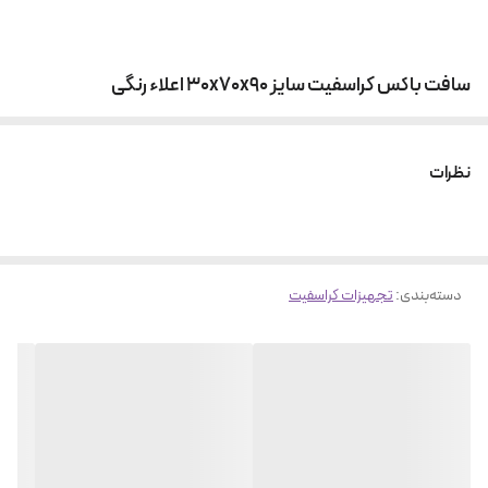
سافت باكس كراسفيت سايز ٣0x٧0x٩0 اعلاء رنگی
نظرات
دسته‌بندی
:
تجهیزات کراسفیت