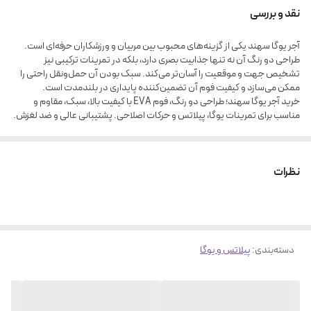
به یوگا و پیلاتس است. این محصول از جنس فوم EVA با تراکم مناسب ساخته
نقد و بررسی
شده که دوام بالا، سطح نرم و غیرلغزنده و لبه‌های گرد را تضمین می‌کند. اندازه
آجر یوگا سهند یکی از گزینه‌های محبوب بین مربیان و ورزشکاران حرفه‌ای است.
استاندارد آن (۲۵×۱۱×۹ سانتی‌متر) پشتیبانی مناسبی برای حرکات کششی، تعادلی
طراحی دو رنگ آن نه تنها جذابیت بصری دارد، بلکه در تمرینات ترکیبی نیز
و اصلاحی فراهم می‌آورد. مناسب برای استفاده خانگی، باشگاهی و حرفه‌ای.
تشخیص جهت و موقعیت را آسان‌تر می‌کند. سبک بودن آن حمل‌ونقل راحتی را
ممکن می‌سازد و کیفیت فوم آن تضمین‌کننده پایداری در بلندمدت است.
خرید آجر یوگا سهند؛ طراحی دو رنگ، فوم EVA با کیفیت بالا، سبک، مقاوم و
مناسب برای تمرینات یوگا، پیلاتس و حرکات اصلاحی. پشتیبانی عالی و ضد لغزش.
نظرات
دسته‌بندی
:
پیلاتس و یوگا