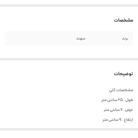
مشخصات
برند
سهند
توضیحات
مشخصات کلی
طول : 25 سانتی متر
عرض : 11 سانتی متر
ارتفاع : 9 سانتی متر
آجر یوگا سهند، با طراحی دو رنگ و ساختار سبک، ابزاری کاربردی برای علاقه‌مندان