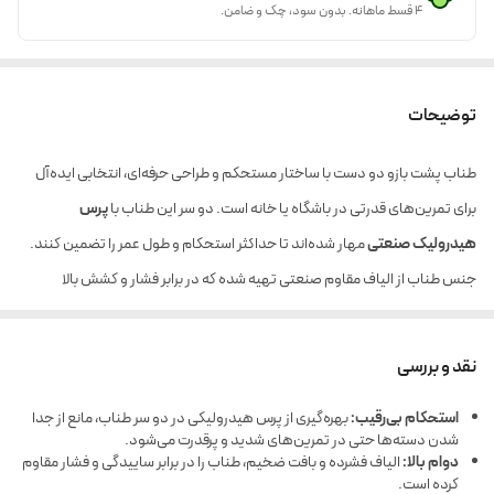
۴ قسط ماهانه. بدون سود، چک و ضامن.
توضیحات
طناب پشت بازو دو دست با ساختار مستحکم و طراحی حرفه‌ای، انتخابی ایده‌آل
برای تمرین‌های قدرتی در باشگاه یا خانه است. دو سر این طناب با
پرس
هیدرولیک صنعتی
مهار شده‌اند تا حداکثر استحکام و طول عمر را تضمین کنند.
جنس طناب از الیاف مقاوم صنعتی تهیه شده که در برابر فشار و کشش بالا
عملکردی بی‌نقص دارد. این محصول برای تمرین عضلات پشت بازو، سرشانه، کتف و
زیربغل بسیار مناسب بوده و با اکثر دستگاه‌های سیم‌کش سازگاری کامل دارد.
نقد و بررسی
استحکام بی‌رقیب:
بهره‌گیری از پرس هیدرولیکی در دو سر طناب، مانع از جدا
شدن دسته‌ها حتی در تمرین‌های شدید و پرقدرت می‌شود.
دوام بالا:
الیاف فشرده و بافت ضخیم، طناب را در برابر ساییدگی و فشار مقاوم
کرده است.