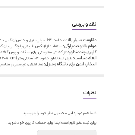
نقد و بررسی
مقاومت بسیار بالا:
ضخامت ۶۴ میلی‌متری و جنس لاتکس باعث افزایش چشمگیر مقاومت می‌شود؛ مناسب ورزشکاران حرفه‌ای و تمرین‌های نیروزیاد.
دوام بالا و ضد پارگی:
استفاده از لاتکس طبیعی با چگالی بالا، 
کاربری چندمنظوره:
از کشش مقاومتی برای اسکات و پرس گرفته تا
ابعاد متناسب:
طول استاندارد حدود ۱۰۴ سانتی‌متر (loop 208 cm)، ضخامت ۵ mm، عرض ۶۴ mm، تعادل مناسب بین قابلیت حمل و مقاومت.
انتخاب ایمن برای باشگاه و منزل:
ضد لغزش، غیرسمی و مناسب 
نظرات
شما هم درباره این محصول نظر خود را بنویسید.
برای ثبت نظر، لازم است ابتدا وارد حساب کاربری خود شوید.