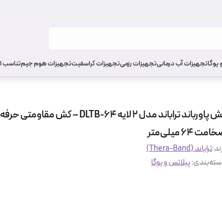
 یوگا
تجهیزات آب درمانی
تجهیزات رزمی
تجهیزات کراسفیت
تجهیزات هوم جیم
تناسب ا
کش پاورباند تراباند مدل ۲ لایه DLTB-64 – کش مقاومتی 
مت 64 میلی‌متر
ند:
تراباند (Thera-Band)
ته‌بندی
:
پیلاتس و یوگا