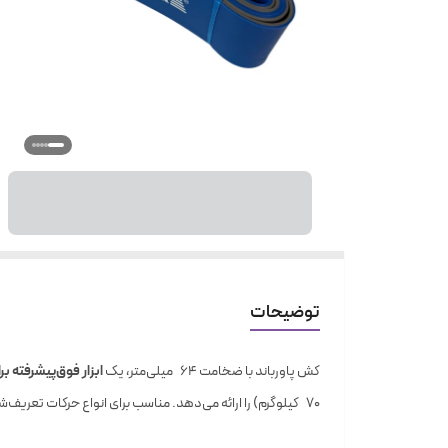
توضیحات
کش پاورباند با ضخامت ۶۴ میلی‌متر، یک
ابزار فوق‌پیشرفته ب
۷۰ کیلوگرم) را ارائه می‌دهد. مناسب برای انواع حرکات تعریف‌شده از اسکات با کش تا تمرینات انفجاری، بارفیکس، پرس وزنه همراه کش و بردارنده کمتر فشار بر مفاصل در تمرینات حرفه‌ای