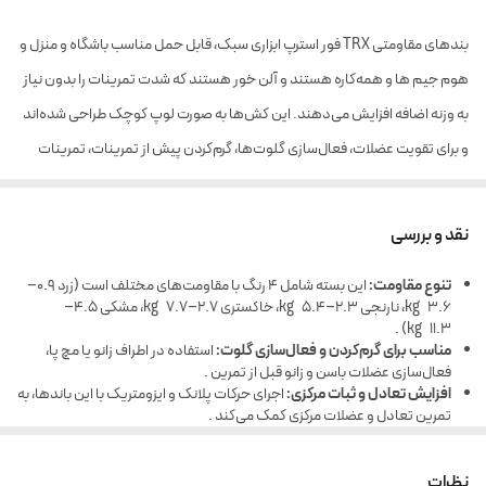
بندهای مقاومتی TRX فور استرپ ابزاری سبک، قابل حمل مناسب باشگاه و منزل و
هوم جیم ها و همه‌کاره هستند و آلن خور هستند که شدت تمرینات را بدون نیاز
به وزنه اضافه افزایش می‌دهند. این کش‌ها به صورت لوپ کوچک طراحی شده‌اند
و برای تقویت عضلات، فعال‌سازی گلوت‌ها، گرم‌کردن پیش از تمرینات، تمرینات
ثباتی و حرکات اصلاحی بسیار مناسبند.
نقد و بررسی
تنوع مقاومت:
این بسته شامل ۴ رنگ با مقاومت‌های مختلف است (زرد 0.9–
3.6 kg، نارنجی 2.3–5.4 kg، خاکستری 2.7–7.7 kg، مشکی 4.5–
11.3 kg) .
مناسب برای گرم‌کردن و فعال‌سازی گلوت:
استفاده در اطراف زانو یا مچ پا،
فعال‌سازی عضلات باسن و زانو قبل از تمرین .
افزایش تعادل و ثبات مرکزی:
اجرای حرکات پلانک و ایزومتریک با این باندها، به
تمرین تعادل و عضلات مرکزی کمک می‌کند .
مقاومت طبیعی:
کش‌ها از لاتکس طبیعی با دوام ساخته شده‌اند که
چسبندگی و کیفیت خوبی دارند، هرچند ممکن است حساسیت در افراد مستعد
نظرات
ایجاد کنند .