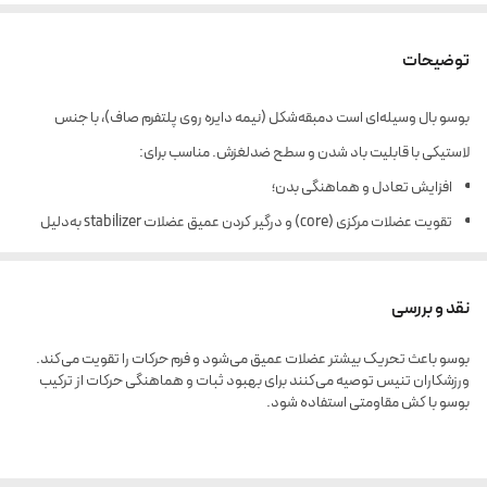
توضیحات
بوسو بال وسیله‌ای است دمبقه‌شکل (نیمه دایره روی پلتفرم صاف)، با جنس
لاستیکی با قابلیت باد شدن و سطح ضدلغزش. مناسب برای:
افزایش تعادل و هماهنگی بدن؛
تقویت عضلات مرکزی (core) و درگیر کردن عمیق عضلات stabilizer به‌دلیل
ناپایداری سطح تمرینی
انجام حرکات متنوع مثل پلانک، لانگز، اسکات و کاردیو با چالش تعادلی بیشتر ؛
نقد و بررسی
استفاده خانگی، باشگاهی یا بازتوانی، مناسب برای همه سطوح سنی و توانایی .
بوسو باعث تحریک بیشتر عضلات عمیق می‌شود و فرم حرکات را تقویت می‌کند.
حتماً! در ادامه
مشخصات کامل محصول بوسوبال بدنسازی مدل تراباند
ورزشکاران تنیس توصیه می‌کنند برای بهبود ثبات و هماهنگی حرکات از ترکیب
آورده شده که می‌تونی در بخش «ویژگی‌ها» یا «مشخصات فنی» سایت فروش
بوسو با کش مقاومتی استفاده شود.
قرار بدی:
📦 مشخصات محصول | بوسوبال بدنسازی مدل تراباند (TheraBand)