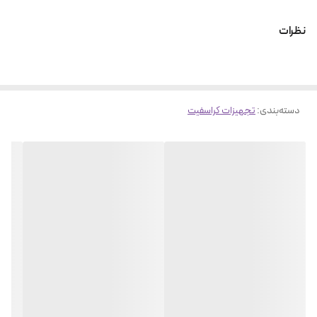
ویژگی
توضیحات
نظرات
نام محصول
بوسوبال بدنسازی مدل تراباند
نوع
استپ نیم‌کروی تعادلی (Balance Trainer)
برند
تراباند (TheraBand) یا مشابه – بسته به فروشنده
جنس نیم‌کره
لاستیک مقاوم و بادشونده ضد لغزش
دسته‌بندی
:
تجهیزات کراسفیت
جنس پایه
PVC فشرده یا پلاستیک سخت و مقاوم در برابر ضربه
قطر بوسوبال
حدود 55 الی 65 سانتی‌متر (بسته به مدل)
ارتفاع در حالت
23 الی 26 سانتی‌متر تقریباً
باد شده
تحمل وزن
تا حدود 120 الی 150 کیلوگرم (بر اساس مدل و برند)
وزن خود
حدود 5 تا 7 کیلوگرم
محصول
تمرین تعادل، تقویت core، بازتوانی حرکتی، تمرینات
کاربردها