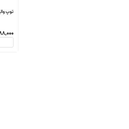
توپ والیبال P
88,000