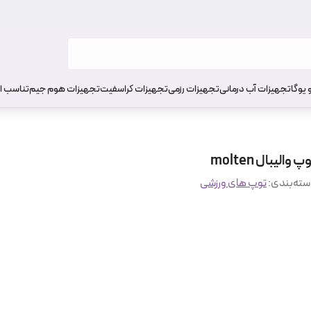
 یوگا
تجهیزات آب درمانی
تجهیزات رزمی
تجهیزات کراسفیت
تجهیزات هوم جیم
تناسب ا
پ والیبال molten
ته‌بندی
:
توپ های ورزشی