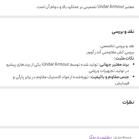
معتبر Under Armour تضمینی بر عملکرد بالا و دوام آن است.
نقد و بررسی
نقد و بررسی تخصصی
بررسی کش مقاومتی آندر آرمور
نکات مثبت:
برند معتبر جهانی:
تولید شده توسط Under Armour؛ یکی از برندهای پیشرو
در تولید تجهیزات ورزشی.
جنس مقاوم و باکیفیت:
تهیه‌شده از مواد الاستیک مقاوم در برابر پارگی و
فرسایش.
قابل استفاده در سطوح مختلف تمرینی:
مناسب تمرینات قدرتی، کششی،
هوازی و توانبخشی.
نظرات
سبک، کم‌حجم و قابل حمل:
برای استفاده در منزل، باشگاه و حتی در سفر.
دسته‌بندی
:
پیلاتس و یوگا