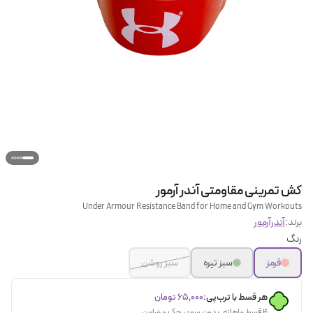
کش تمرینی مقاومتی آندر آرمور
Under Armour Resistance Band for Home and Gym Workouts
برند:
آندرآرمور
رنگ
قرمز
سبز تیره
سبز روشن
هر قسط با ترب‌پی:
۶۵٬۰۰۰
تومان
۴ قسط ماهانه. بدون سود، چک و ضامن.