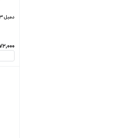
دمبل ۳کیلو استیل
872,000