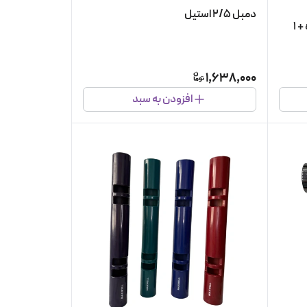
دمبل ۲/۵ استیل
میله هالتر 100 آستین دار آبکاری شده + 1
1,638,000
افزودن به سبد