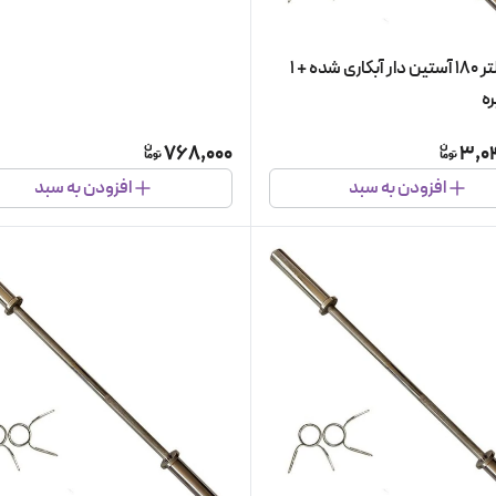
میله هالتر 180 آستین دار آبکاری شده + 1
ه
768,000
3,0
افزودن به سبد
افزودن به سبد