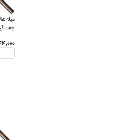
جفت گیر
44,000