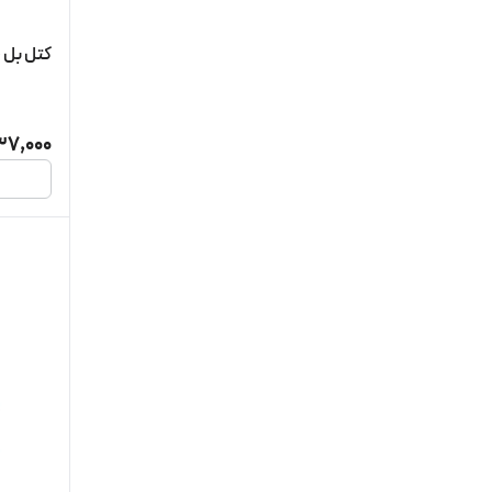
کتل بل خار
37,000