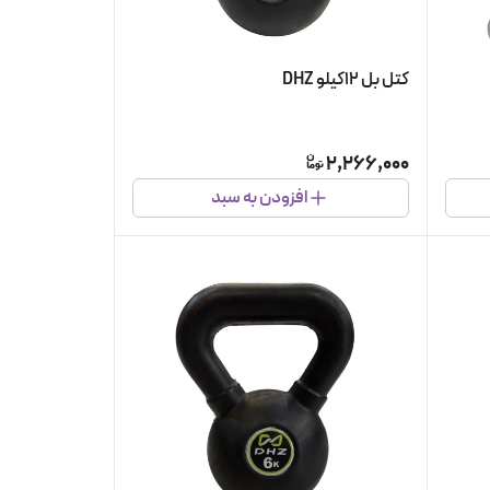
کتل بل ۱۲کیلو DHZ
2,266,000
افزودن به سبد