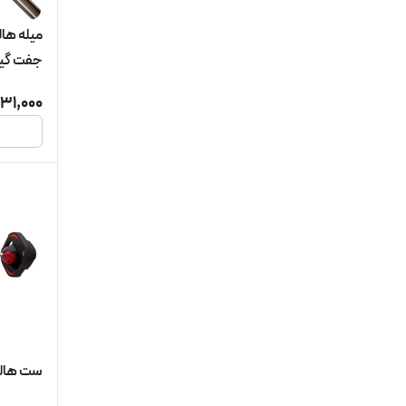
جفت گیر
31,000
ست هالتر لزم