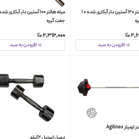
میله هالتر 120 آستین دار آبکاری شده + 1
ه
جفت گیره
2,312,000
2,6
افزودن به سبد
افزودن به سبد
یلز Agilinex
دمبل استیل ۲کیلو