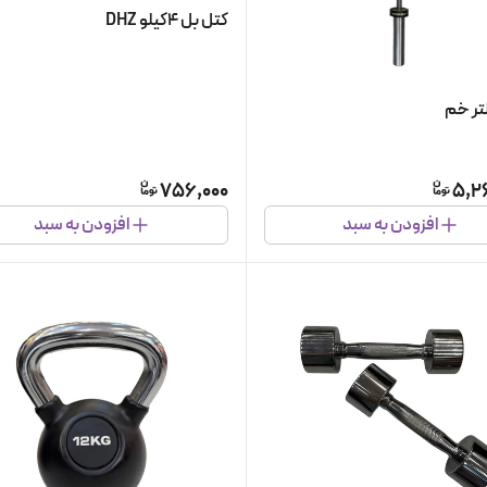
کتل بل ۴کیلو DHZ
تر خم
756,000
5,2
افزودن به سبد
افزودن به سبد