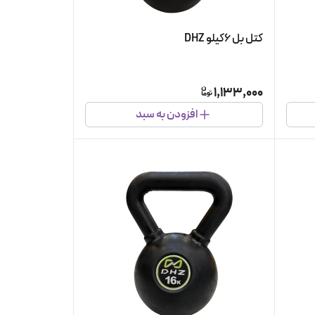
کتل بل ۶کیلو DHZ
1,133,000
افزودن به سبد