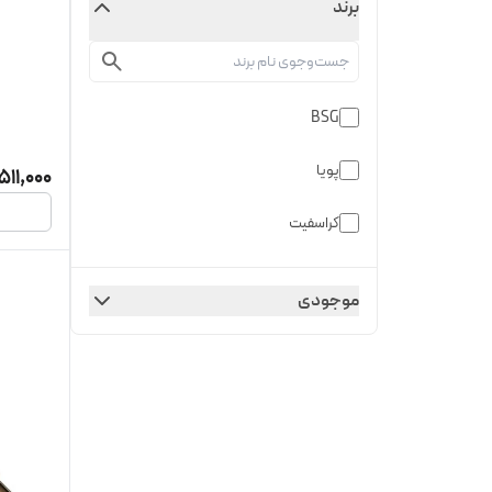
برند
BSG
پویا
,511,000
کراسفیت
موجودی