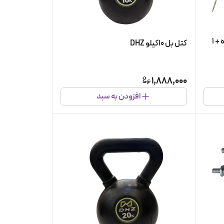
میله هالتر 150 آستین دار آبکاری شده + 1
کتل بل ۱۰کیلو DHZ
1,888,000
افزودن به سبد